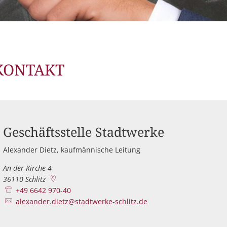
grundzuständiger Messstellenbetreiber
Überschreitung des Grenzwertes für Nitrat
are und Vordrucke
Marktkommunikation
Öffentliche Informationsveranstaltung zum Starkr
efreiheitserklärung
Stadtwerke Schlitz senken Strompreise – spürbare E
Telefonische Erreichbarkeit des Wasserwerks
KONTAKT
Geschäftsstelle Stadtwerke
Alexander Dietz, kaufmännische Leitung
An der Kirche 4
36110
Schlitz
+49 6642 970-40
alexander.dietz@stadtwerke-schlitz.de