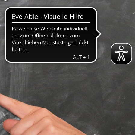
ABWASSER
BAUHOF
FREIBAD
info@stadtwerke-schlitz.de
Abwassergebühren
stschrift
Gruben / Kleinkläranlagen
Ankündigung der vorübergehenden Wasserabschal
Schlitzerländer Burgenbad startet am 09. Mai 2025 
aftsplan
Neuregelungen zu An-, Ab- und Ummeldung von S
ittel
Grundversorgung
Schwimmkurse im Burgenbad in neuen Händen-1
iegel für Deutschland