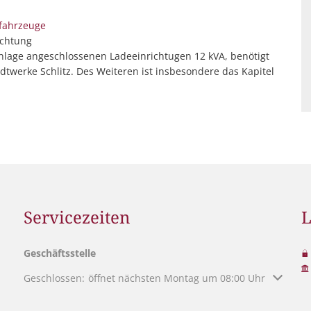
ofahrzeuge
ichtung
anlage angeschlossenen Ladeeinrichtugen 12 kVA, benötigt
dtwerke Schlitz. Des Weiteren ist insbesondere das Kapitel
Servicezeiten
L
Geschäftsstelle
Klicken, um weitere Öffnungs- oder Schließzeiten auszublen
Geschlossen:
öffnet nächsten Montag um 08:00 Uhr