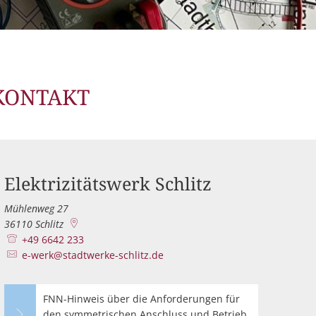
grundzuständiger Messstellenbetreiber
Überschreitung des Grenzwertes für Nitrat
are und Vordrucke
Marktkommunikation
Öffentliche Informationsveranstaltung zum Starkr
efreiheitserklärung
Stadtwerke Schlitz senken Strompreise – spürbare E
Telefonische Erreichbarkeit des Wasserwerks
KONTAKT
Elektrizitätswerk Schlitz
Mühlenweg 27
36110
Schlitz
+49 6642 233
e-werk@stadtwerke-schlitz.de
FNN-Hinweis über die Anforderungen für
den symmetrischen Anschluss und Betrieb