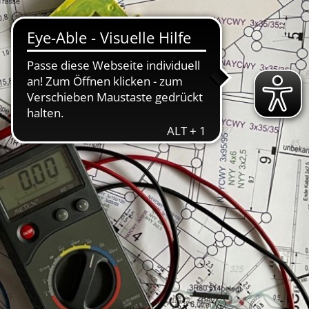
ABWASSER
BAUHOF
FREIBAD
info@stadtwerke-schlitz.de
Abwassergebühren
stschrift
Gruben / Kleinkläranlagen
Ankündigung der vorübergehenden Wasserabschal
Schlitzerländer Burgenbad startet am 09. Mai 2025 
aftsplan
Neuregelungen zu An-, Ab- und Ummeldung von S
ittel
Grundversorgung
Schwimmkurse im Burgenbad in neuen Händen-1
iegel für Deutschland