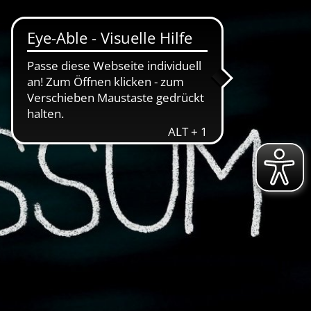
ABWASSER
BAUHOF
FREIBAD
info@stadtwerke-schlitz.de
Abwassergebühren
stschrift
Gruben / Kleinkläranlagen
Ankündigung der vorübergehenden Wasserabschal
Schlitzerländer Burgenbad startet am 09. Mai 2025 
aftsplan
Neuregelungen zu An-, Ab- und Ummeldung von S
ittel
Grundversorgung
Schwimmkurse im Burgenbad in neuen Händen-1
iegel für Deutschland