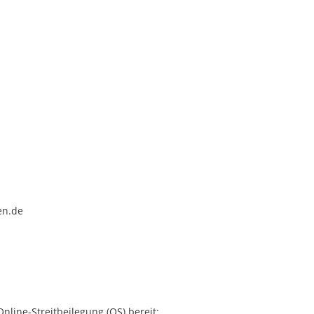
en.de
nline-Streitbeilegung (OS) bereit: